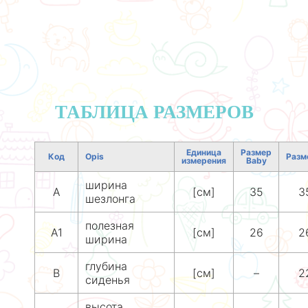
ТАБЛИЦА РАЗМЕРОВ
Единица
Размер
Код
Opis
Разм
измерения
Baby
ширина
A
[см]
35
3
шезлонга
полезная
A1
[см]
26
2
ширина
глубина
B
[см]
–
2
сиденья
высота