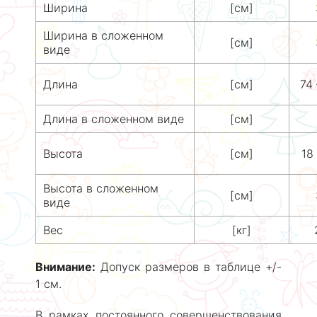
Ширина
[см]
Ширина в сложенном
[см]
виде
Длина
[см]
74
Длина в сложенном виде
[см]
Высота
[см]
18
Высота в сложенном
[см]
виде
Вес
[кг]
Внимание:
Допуск размеров в таблице +/-
1 см.
В рамках постоянного совершенствования