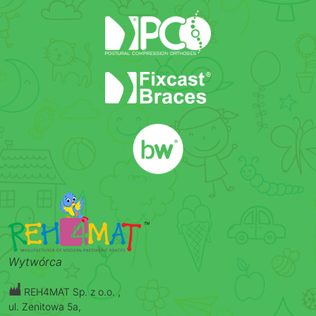
Wytwórca
REH4MAT Sp. z o.o. ,
ul. Zenitowa 5a,