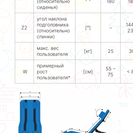
(относительно
180
1
сиденья)
угол наклона
подголовника
144
Z2
[°]
–
(относительно
2
спинки)
макс. вес
[кг]
25
3
пользователя
примерный
55 –
W
рост
[см]
< 
75
пользователя*