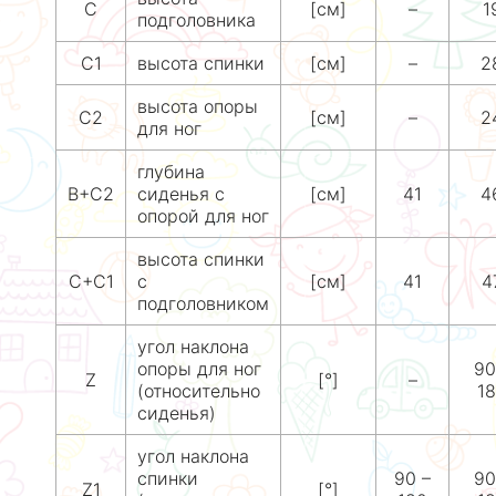
C
[см]
–
1
подголовника
C1
высота спинки
[см]
–
2
высота опоры
C2
[см]
–
2
для ног
глубина
B+C2
сиденья с
[см]
41
4
опорой для ног
высота спинки
C+C1
с
[см]
41
4
подголовником
угол наклона
опоры для ног
90
Z
[°]
–
(относительно
1
сиденья)
угол наклона
спинки
90 –
90
Z1
[°]