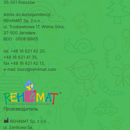
35-301 Rzeszów
Adres do korespondencji:
REH4MAT Sp. z o.o. ,
ul. Truskawkowa 17, Widna Góra,
37-500 Jarosław
BDO : 000618865
tel. +48 16 621 42 20,
+48 16 621 41 35,
fax +48 16 621 42 13,
e-mail: biuro@reh4mat.com
Производитель
REH4MAT Sp. z o.o. ,
ul. Zenitowa 5a,