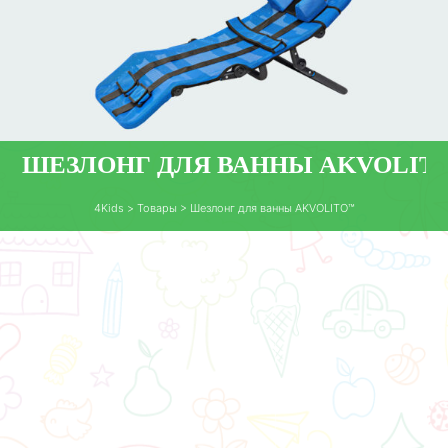
ШЕЗЛОНГ ДЛЯ ВАННЫ AKVOLIT
4Kids
>
Товары
>
Шезлонг для ванны AKVOLITO™