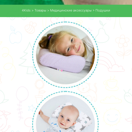
4Kids
>
Товары
>
Медицинские аксессуары
>
Подушки