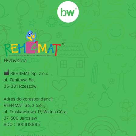
Wytwórca
REH4MAT Sp. z o.o. ,
ul. Zenitowa 5a,
35-301 Rzeszów
Adres do korespondencji:
REH4MAT Sp. z o.o. ,
ul. Truskawkowa 17, Widna Góra,
37-500 Jarosław
BDO : 000618865