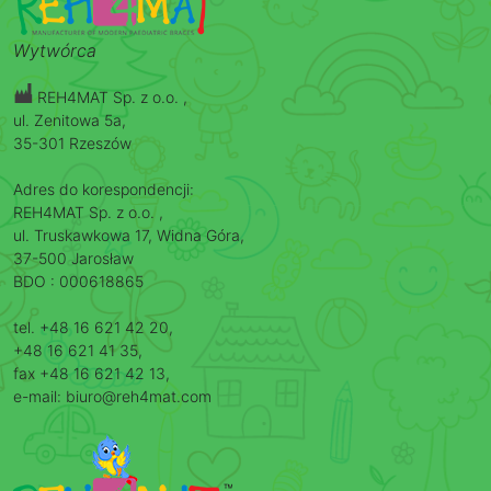
Wytwórca
REH4MAT Sp. z o.o. ,
ul. Zenitowa 5a,
35-301 Rzeszów
Adres do korespondencji:
REH4MAT Sp. z o.o. ,
ul. Truskawkowa 17, Widna Góra,
37-500 Jarosław
BDO : 000618865
tel. +48 16 621 42 20,
+48 16 621 41 35,
fax +48 16 621 42 13,
e-mail: biuro@reh4mat.com