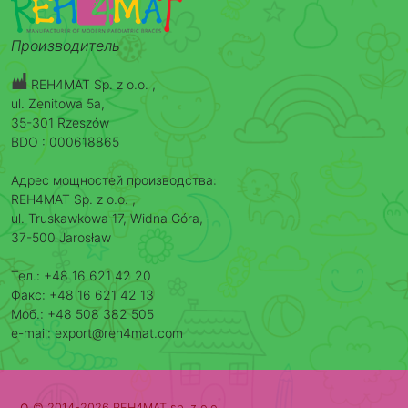
Производитель
REH4MAT Sp. z o.o. ,
ul. Zenitowa 5a,
35-301 Rzeszów
BDO : 000618865
Адрес мощностей производства:
REH4MAT Sp. z o.o. ,
ul. Truskawkowa 17, Widna Góra,
37-500 Jarosław
Тел.: +48 16 621 42 20
Факс: +48 16 621 42 13
Моб.: +48 508 382 505
e-mail: export@reh4mat.com
o
© 2014-2026 REH4MAT sp. z o.o.