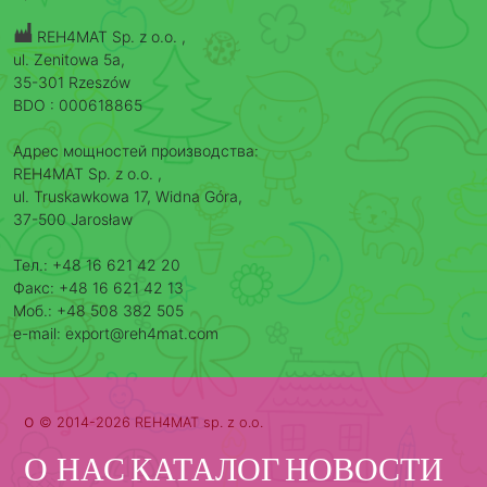
REH4MAT Sp. z o.o. ,
ul. Zenitowa 5a,
35-301 Rzeszów
BDO : 000618865
Адрес мощностей производства:
REH4MAT Sp. z o.o. ,
ul. Truskawkowa 17, Widna Góra,
37-500 Jarosław
Тел.: +48 16 621 42 20
Факс: +48 16 621 42 13
Моб.: +48 508 382 505
e-mail: export@reh4mat.com
o
© 2014-2026 REH4MAT sp. z o.o.
О НАС
КАТАЛОГ
НОВОСТИ