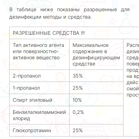
В таблице ниже показаны разрешенные для
дезинфекции методы и средства.
РАЗРЕШЕННЫЕ СРЕДСТВА !!!
Тип активного агента
Максимальное
Расп
или поверхностно-
содержание в
дези
активное вещество
дезинфицирующем
сред
средстве
пове
прод
2-пропанол
35%
на в
дейс
1-пропанол
25%
смой
прос
Спирт этиловый
10%
Бензилалкиламмоний
0,2%
хлорид
Глюкопротамин
25%