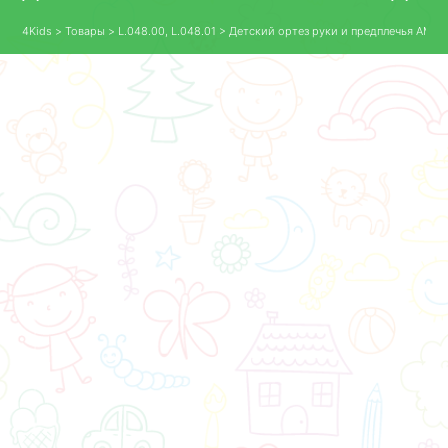
4Kids
>
Товары
>
L.048.00
,
L.048.01
>
Детский ортез руки и предплечья AM‑O