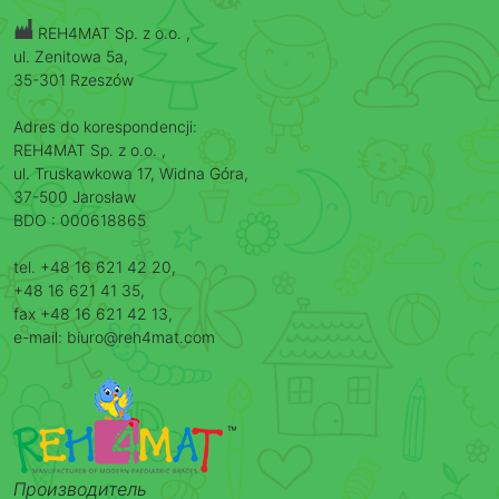
REH4MAT Sp. z o.o. ,
ul. Zenitowa 5a,
35-301 Rzeszów
Adres do korespondencji:
REH4MAT Sp. z o.o. ,
ul. Truskawkowa 17, Widna Góra,
37-500 Jarosław
BDO : 000618865
tel. +48 16 621 42 20,
+48 16 621 41 35,
fax +48 16 621 42 13,
e-mail: biuro@reh4mat.com
Производитель