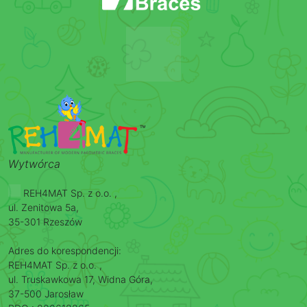
Wytwórca
REH4MAT Sp. z o.o. ,
ul. Zenitowa 5a,
35-301 Rzeszów
Adres do korespondencji:
REH4MAT Sp. z o.o. ,
ul. Truskawkowa 17, Widna Góra,
37-500 Jarosław